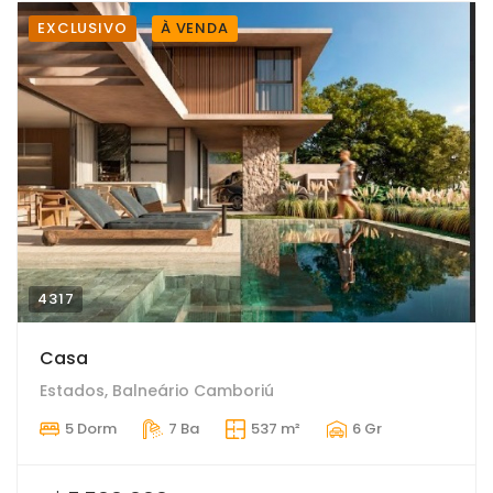
EXCLUSIVO
À VENDA
4317
Casa
Estados, Balneário Camboriú
5 Dorm
7 Ba
537 m²
6 Gr