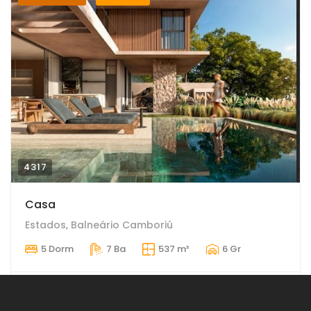
4317
Casa
Estados, Balneário Camboriú
5 Dorm
7 Ba
537 m²
6 Gr
R$ 7.500.000